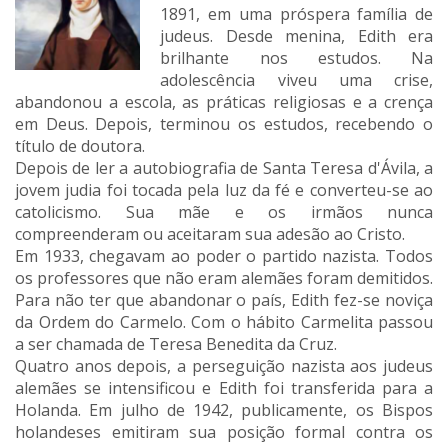
1891, em uma próspera família de
judeus. Desde menina, Edith era
brilhante nos estudos. Na
adolescência viveu uma crise,
abandonou a escola, as práticas religiosas e a crença
em Deus. Depois, terminou os estudos, recebendo o
título de doutora.
Depois de ler a autobiografia de Santa Teresa d'Ávila, a
jovem judia foi tocada pela luz da fé e converteu-se ao
catolicismo. Sua mãe e os irmãos nunca
compreenderam ou aceitaram sua adesão ao Cristo.
Em 1933, chegavam ao poder o partido nazista. Todos
os professores que não eram alemães foram demitidos.
Para não ter que abandonar o país, Edith fez-se noviça
da Ordem do Carmelo. Com o hábito Carmelita passou
a ser chamada de Teresa Benedita da Cruz.
Quatro anos depois, a perseguição nazista aos judeus
alemães se intensificou e Edith foi transferida para a
Holanda. Em julho de 1942, publicamente, os Bispos
holandeses emitiram sua posição formal contra os