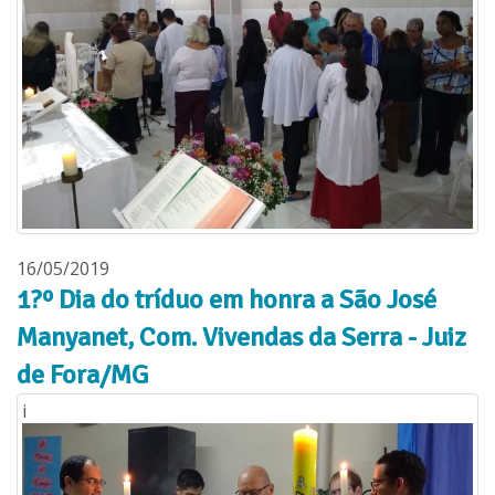
16/05/2019
1?º Dia do tríduo em honra a São José
Manyanet, Com. Vivendas da Serra - Juiz
de Fora/MG
i